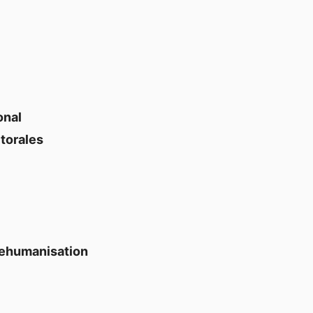
onal
ctorales
Dehumanisation