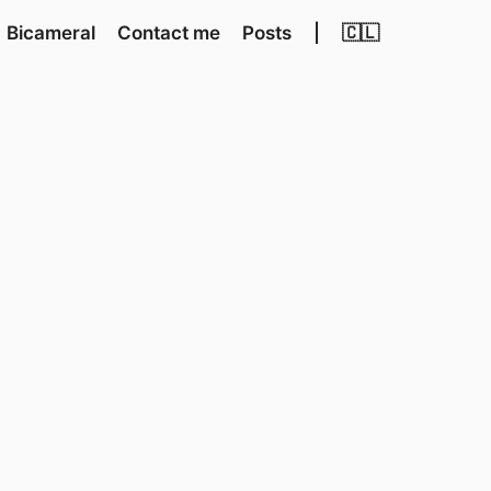
Bicameral
Contact me
Posts
|
🇨🇱