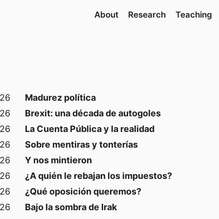
About
Research
Teaching
026
Madurez política
026
Brexit: una década de autogoles
026
La Cuenta Pública y la realidad
026
Sobre mentiras y tonterías
026
Y nos mintieron
026
¿A quién le rebajan los impuestos?
026
¿Qué oposición queremos?
026
Bajo la sombra de Irak