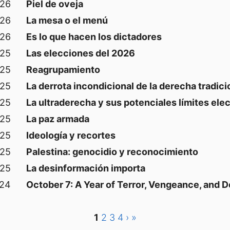
026
Piel de oveja
026
La mesa o el menú
026
Es lo que hacen los dictadores
025
Las elecciones del 2026
025
Reagrupamiento
025
La derrota incondicional de la derecha tradici
025
La ultraderecha y sus potenciales límites ele
025
La paz armada
025
Ideología y recortes
025
Palestina: genocidio y reconocimiento
025
La desinformación importa
024
October 7: A Year of Terror, Vengeance, and 
1
2
3
4
›
»